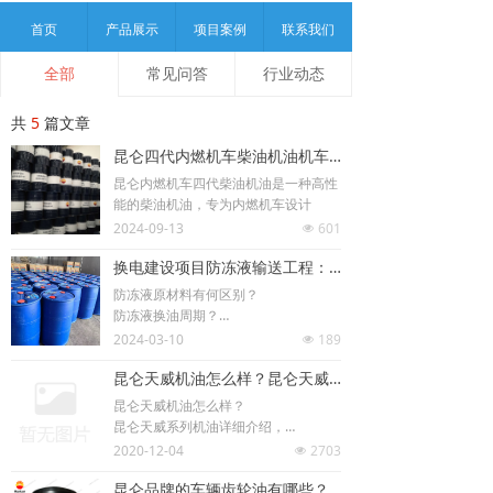
首页
产品展示
项目案例
联系我们
全部
常见问答
行业动态
共
5
篇文章
昆仑四代内燃机车柴油机油机车头换油服务 兰炼铁路内燃机车机车头润滑油
昆仑内燃机车四代柴油机油是一种高性
能的柴油机油，专为内燃机车设计
2024-09-13
601
넶
换电建设项目防冻液输送工程：防冻液原材料有何区别，防冻液换油周期，防冻液有何用途作用，冷却液使用注意事项，冷却液存储要求，防冻液为啥不同品牌颜色不一样呢
防冻液原材料有何区别？
防冻液换油周期？
防冻液有何用途作用？
2024-03-10
189
넶
冷却液使用注意事项，冷却液存储要求
昆仑天威机油怎么样？昆仑天威系列机油详细介绍，昆仑天威柴油机油用油推荐，及换油里程推荐。
一览表
防冻液为啥不同品牌颜色不一样呢
昆仑天威机油怎么样？
乙二醇(最主流95%)沸点高 挥发性小 热
昆仑天威系列机油详细介绍，
稳定性佳
昆仑天威柴油机油用油推荐，及换油里
2020-12-04
2703
넶
程推荐。
昆仑品牌的车辆齿轮油有哪些？产品粘度，特性性能及用途，昆仑牌手动变速箱油有哪些，有什么特点呢？
昆仑产品防伪说明及识别方法