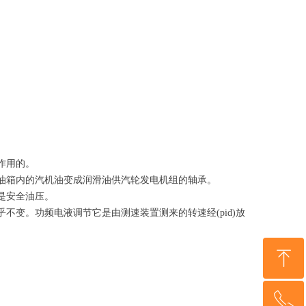
作用的。
油箱内的汽机油变成润滑油供汽轮发电机组的轴承。
是安全油压。
变。功频电液调节它是由测速装置测来的转速经(pid)放
ꁸ
ꂅ
回到顶部