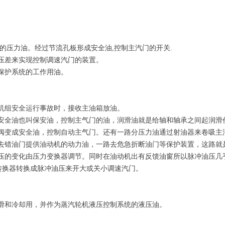
的压力油。经过节流孔板形成安全油,控制主汽门的开关.
压差来实现控制调速汽门的装置。
保护系统的工作用油。
机组安全运行事故时，接收主油箱放油。
安全油也叫保安油，控制主气门的油，润滑油就是给轴和轴承之间起润滑
阀变成安全油，控制自动主气门。还有一路分压力油通过射油器来卷吸主
去错油门提供油动机的动力油，一路去危急折断油门等保护装置，这路就
的变化由压力变换器调节。同时在油动机出有反馈油窗所以脉冲油压几乎不
液转换器转换成脉冲油压来开大或关小调速汽门。
滑和冷却用，并作为蒸汽轮机液压控制系统的液压油。