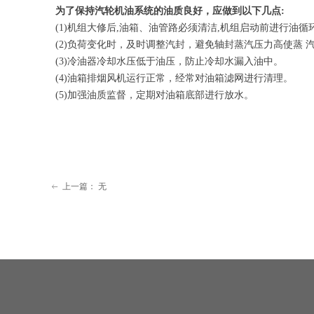
为了保持汽轮机油系统的油质良好，应做到以下几点:
(1)机组大修后,油箱、油管路必须清洁,机组启动前进行
(2)负荷变化时，及时调整汽封，避免轴封蒸汽压力高使蒸
(3)冷油器冷却水压低于油压，防止冷却水漏入油中。
(4)油箱排烟风机运行正常，经常对油箱滤网进行清理。
(5)加强油质监督，定期对油箱底部进行放水。
上一篇：
无
ꂃ