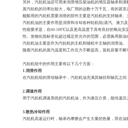
另外，汽轮机油还可用来润滑增压柴油机的增压器轴承和潜
蒸汽轮机的功率比较大，电厂用的达数十万千瓦，有的甚至
舰船用的汽轮机需要润滑的部件主要是汽轮机的支持轴承、
汽轮机油的主要作用是润滑和冷却各种轮机组(蒸汽、液力
性能要求是，在60-100℃以及更高温度下具有良好的氧
性。发物化指标变化超过规定所允许的范围，必需换用新油
汽轮机油主要是作为汽轮机的主机和辅机中主轴的润滑油。
随着汽轮机的蒸汽温度和工作压力不断提高，装机容量不断
汽轮机组中的作用主要有以下几个方面：
1.
润滑作用
在汽轮机组的滑动轴承中，汽轮机油充满其轴径和轴瓦之间
2.
调速作用
用于汽轮机调速系统的汽轮机油，作为液压介质，能传递压
3.
散热冷却作用
汽轮机高速运行时，轴承内摩擦会产生大量的热量，而在油