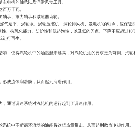
艇主电机的轴承以及润滑风动工具。
达百万千瓦。
主轴承、推力轴承和减速器齿轮。
及燃气透平、涡轮泵、涡轮压缩机、涡轮排风机、发电机)的轴承，应保证
化安定性、抗乳化能力、防护性和低起泡性，以及低的闪点。下降不应超过1
或进行再生。
增加，使得汽轮机中的油温越来越高，对汽轮机油的要求更为苛刻。汽轮
，形成流体润滑膜，从而起到润滑作用。
力，通过调速系统对汽轮机的运行起到了调速作用。
轮系统中不断循环流动的油能将这些热量带走。从而起到散热冷却作用。