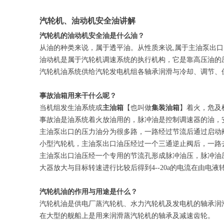
汽轮机、油动机安全油讲解
汽轮机的油动机安全油是什么油？
从油的种类来说，属于透平油。从性质来说,属于主油泵出口
油动机是属于汽轮机调速系统的执行机构，它是靠高压油的
汽轮机油系统供给汽轮发电机组各轴承润滑与冷却、调节、
事故油箱用来干什么呢？
当机组发生油系统或
主油箱
【也叫做
集装油箱
】着火，危及
事故油是油系统着火放油用的，脉冲油是控制调速器的油，
主油泵出口的压力油分为很多路，一路经过节流后通过启动
小型汽轮机，主油泵出口油压经过一个三通逆止阀后，一路
主油泵出口油压经一个专用的节流孔形成脉冲油压，脉冲油压
大器放大与目标转速进行比较后得到4--20a的电流在由电
汽轮机油的作用与用途是什么？
汽轮机油是供电厂蒸汽轮机、水力汽轮机及发电机的轴承润
在大型的舰船上是用来润滑蒸汽轮机的轴承及减速齿轮。