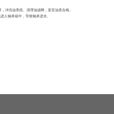
油循环，冲洗油系统、清理油滤网，直至油质合格。
 汽进人轴承箱中，导致轴承进水。