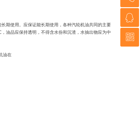
ꁗ
181 9094 9869
能长期使用。应保证能长期使用，各种汽轮机油共同的主要
0℃，油品应保持透明，不得含水份和沉渣，水抽出物应为中
ꀥ
QQ客服
机油在
微信二维码