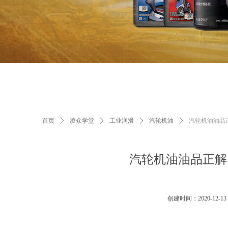
首页
ꄲ
凌众学堂
ꄲ
工业润滑
ꄲ
汽轮机油
ꄲ
汽轮机油油品
汽轮机油油品正解
创建时间：
2020-12-13