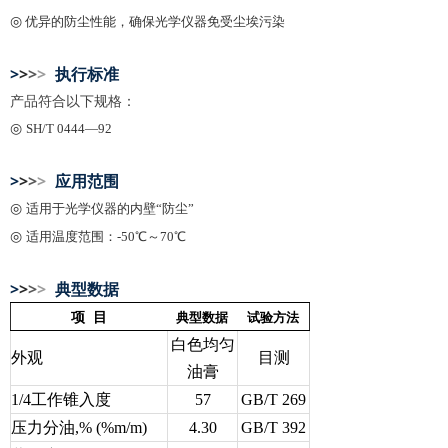
◎
优异的防尘性能，确保光学仪器免受尘埃污染
>
>
>
>
执行标准
产品符合以下规格：
◎
SH/T 0444—92
>
>
>
>
应用范围
◎
适用于光学仪器的内壁“防尘”
◎
适用温度范围：-50℃～70℃
>
>
>
>
典型数据
项
目
典型数据
试验方法
白色均匀
外观
目测
油膏
1/4工作锥入度
57
GB/T 269
压力分油,% (%m/m)
4.30
GB/T 392