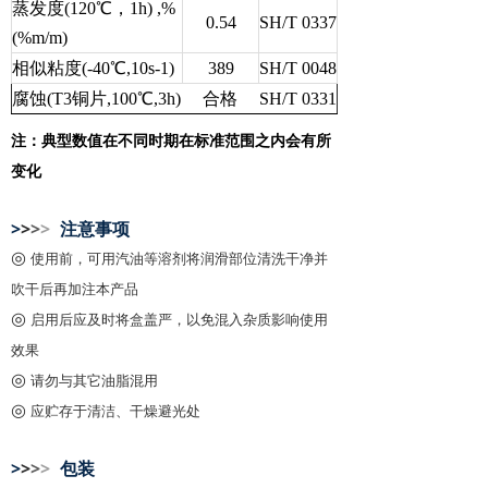
蒸发度(120℃，1h) ,%
0.54
SH/T 0337
(%m/m)
相似粘度(-40℃,10s-1)
389
SH/T 0048
腐蚀(T3铜片,100℃,3h)
合格
SH/T 0331
注：典型数值在不同时期在标准范围之内会有所
变化
>
>
>
>
注意事项
◎
使用前，可用汽油等溶剂将润滑部位清洗干净并
吹干后再加注本产品
◎
启用后应及时将盒盖严，以免混入杂质影响使用
效果
◎
请勿与其它油脂混用
◎
应贮存于清洁、干燥避光处
>
>
>
>
包装