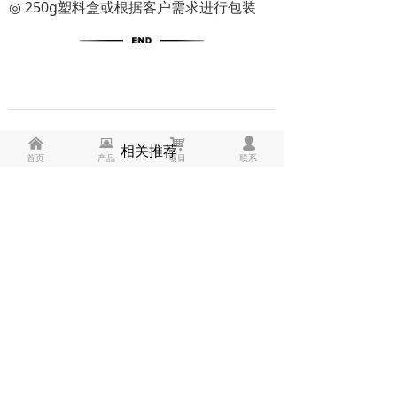
◎
250g塑料盒或根据客户需求进行包装
낀
뀵
낙
넙
相关推荐
首页
产品
项目
联系
长城特8精密仪表脂 家用电器微型轴承润滑脂 -60°~60℃
长城特7号 特75号精密仪表脂 仪器仪表滚动轴承防护润滑脂 家用电器润滑脂 特种合成脂 -70℃～120℃