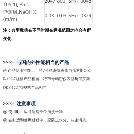
2047
800
SH/T 0048
10S-1), Pa.s
游离碱,NaOH%
0.03
0.03
SH/T 0329
(m/m)
注：典型数值在不同时期在标准范围之内会有所
变化
>
>
>
>
与国内外性能相当的产品
◎
产品使用性能上，特7号精密仪表脂与俄罗斯О К
Б
122
7规格产品相当，
特75号精密仪表脂与俄罗斯
-
-
ОКБ
122
75规格产品相当
-
-
>
>
>
>
注意事项
◎
使用时，应将润滑部位清洗干净
◎
在贮运和使用过程中，应防止水分、灰尘污染