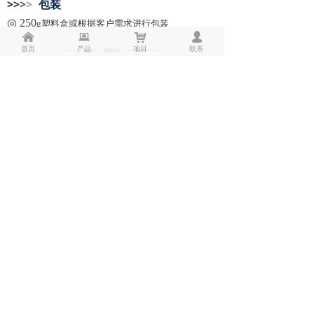
>
>
>
>
包装
◎
250
g塑料盒或根据客户需求进行包装
낀
뀵
낙
넙
首页
产品
项目
联系
相关推荐
长城特8精密仪表脂 家用电器微型轴承润滑脂 -60°~60℃
长城7161专用阻尼脂 校定器阻尼润滑脂 浅褐色低温合成润滑脂 抗特殊介质