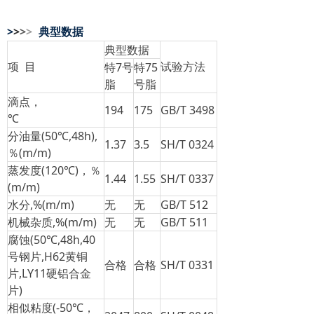
>
>
>
>
典型数据
典型数据
项 目
试验方法
特7号
特75
脂
号脂
滴点，
194
175
GB/T 3498
℃
分油量(50℃,48h),
1.37
3.5
SH/T 0324
％(m/m)
蒸发度(120℃)，％
1.44
1.55
SH/T 0337
(m/m)
水分,%(m/m)
无
无
GB/T 512
机械杂质,%(m/m)
无
无
GB/T 511
腐蚀(50℃,48h,40
号钢片,H62黄铜
合格
合格
SH/T 0331
片,LY11硬铝合金
片)
相似粘度(-50℃，